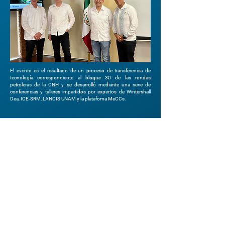
El evento es el resultado de un proceso de transferencia de
tecnología correspondiente al bloque 30 de las rondas
petroleras de la CNH y se desarrolló mediante una serie de
conferencias y talleres impartidos por expertos de Wintershall
Dea, ICE-SRM, LANCIS UNAM y la platafoma MeCCs.