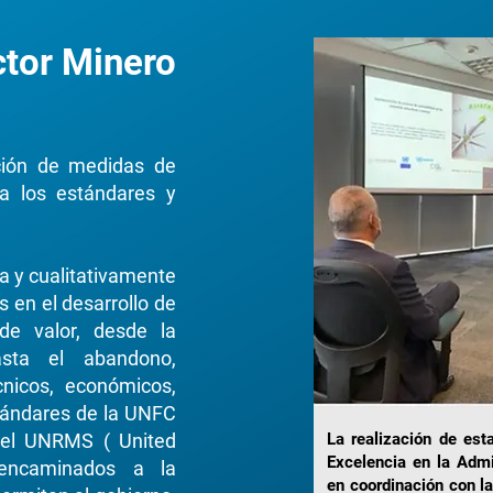
ctor Minero
ación de medidas de
a los estándares y
va y cualitativamente
 en el desarrollo de
de valor, desde la
asta el abandono,
cnicos, económicos,
stándares de la UNFC
 del UNRMS ( United
La realización de est
Excelencia en la Adm
encaminados a la
en coordinación con l